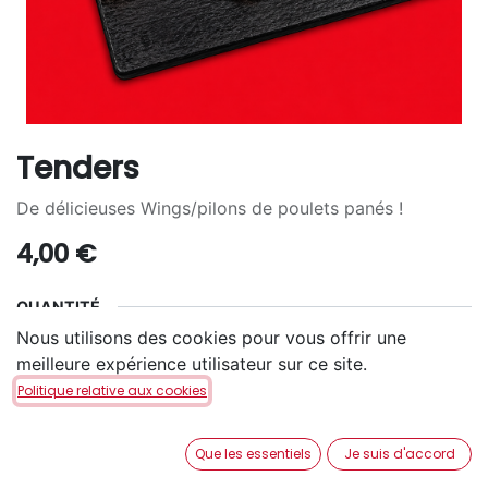
Tenders
De délicieuses Wings/pilons de poulets panés !
4,00
€
QUANTITÉ
Nous utilisons des cookies pour vous offrir une
2
4
6
+
3,00
€
+
5,00
€
meilleure expérience utilisateur sur ce site.
Politique relative aux cookies
SAUCE ACCOMPAGNEMENT
Que les essentiels
Je suis d'accord
Curry
Ketchup
mayonnaise